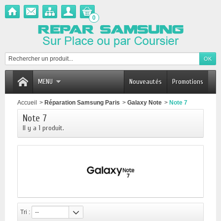
0
MENU
Nouveautés
Promotions
Accueil
>
Réparation Samsung Paris
>
Galaxy Note
>
Note 7
Note 7
Il y a 1 produit.
Tri :
--