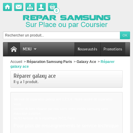
0
MENU
Nouveautés
Promotions
Accueil
>
Réparation Samsung Paris
>
Galaxy Ace
>
Réparer
galaxy ace
Réparer galaxy ace
Il y a 1 produit.
Service de réparation galaxy ace 1,2,3,4 . Notre centre de réparation
vous
permet de faire réparer par nos soins votre mobile samsung sans
mauvaise surprise.
Au 53 Avenue de la république 75011 Paris .
Pour plus de renseignements le service technique