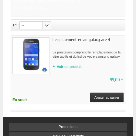
Disponible du Lundi au Samedi de 11H a 19H.
01 77 18 47 35
Tri :
--
Remplacement ecran galaxy ace 4
La prestation comprend le remplacement de la
vitre tactile et du lcd de votre samsung galaxy...
Voir ce produit
99,00 €
Ajouter au panier
En stock
Promotions